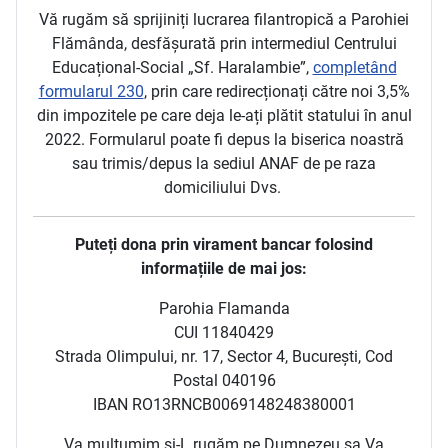
Vă rugăm să sprijiniți lucrarea filantropică a Parohiei
Flămânda, desfășurată prin intermediul Centrului
Educațional-Social „Sf. Haralambie”,
completând
formularul 230
, prin care redirecționați către noi 3,5%
din impozitele pe care deja le-ați plătit statului în anul
2022. Formularul poate fi depus la biserica noastră
sau trimis/depus la sediul ANAF de pe raza
domiciliului Dvs.
Puteți dona prin virament bancar folosind
informațiile de mai jos:
Parohia Flamanda
CUI 11840429
Strada Olimpului, nr. 17, Sector 4, București, Cod
Postal 040196
IBAN RO13RNCB0069148248380001
Va multumim si-L rugăm pe Dumnezeu sa Va