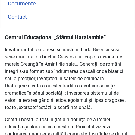
Documente
Contact
Centrul Educațional „Sfântul Haralambie”
Învățământul românesc se naște în tinda Bisericii și se
scrie mai întâi cu buchia Ceaslovului, copios invocat de
marele Creangă în Amintirile sale... Generații de români
integri s-au format sub îndrumarea dascălilor de biserici
sau a preoților, învățători în satele de odinioară.
Distrugerea lentă a acestei tradiții a avut consecințe
dramatice în sânul societății: inversarea sistemului de
valori, alterarea gândirii etice, egoismul și lipsa dragostei,
toate „exersate”astăzi la scară națională.
Centrul nostru a fost inițiat din dorința de a împleti
educația școlară cu cea creștină. Proiectul vizează
conturarea unor personalități complete, insuflate de duhul