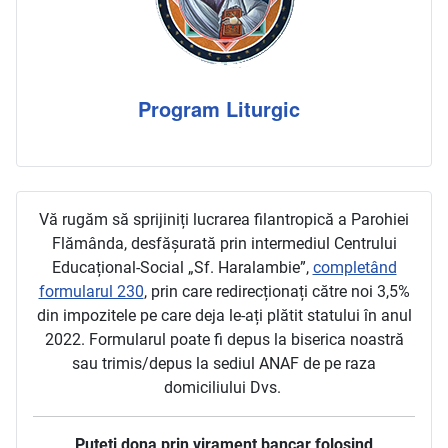
Program Liturgic
Vă rugăm să sprijiniți lucrarea filantropică a Parohiei
Flămânda, desfășurată prin intermediul Centrului
Educațional-Social „Sf. Haralambie”,
completând
formularul 230
, prin care redirecționați către noi 3,5%
din impozitele pe care deja le-ați plătit statului în anul
2022. Formularul poate fi depus la biserica noastră
sau trimis/depus la sediul ANAF de pe raza
domiciliului Dvs.
Puteți dona prin virament bancar folosind