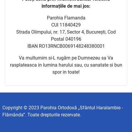
informațiile de mai jos:
Parohia Flamanda
CUI 11840429
Strada Olimpului, nr. 17, Sector 4, București, Cod
Postal 040196
IBAN RO13RNCB0069148248380001
Va multumim si-L rugăm pe Dumnezeu sa Va
rasplateasca in lumina harului sau, cu sanatate si bun
spor in toate!
Copyright © 2023 Parohia Ortodoxă „Sfântul Haralambie -
Flămânda”. Toate drepturile rezervate.