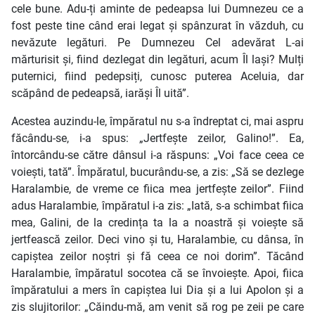
cele bune. Adu-ți aminte de pedeapsa lui Dumnezeu ce a
fost peste tine când erai legat și spânzurat în văzduh, cu
nevăzute legături. Pe Dumnezeu Cel adevărat L-ai
mărturisit și, fiind dezlegat din legături, acum Îl lași? Mulți
puternici, fiind pedepsiți, cunosc puterea Aceluia, dar
scăpând de pedeapsă, iarăși Îl uită”.
Acestea auzindu-le, împăratul nu s-a îndreptat ci, mai aspru
făcându-se, i-a spus: „Jertfește zeilor, Galino!”. Ea,
întorcându-se către dânsul i-a răspuns: „Voi face ceea ce
voiești, tată”. Împăratul, bucurându-se, a zis: „Să se dezlege
Haralambie, de vreme ce fiica mea jertfește zeilor”. Fiind
adus Haralambie, împăratul i-a zis: „Iată, s-a schimbat fiica
mea, Galini, de la credința ta la a noastră și voiește să
jertfească zeilor. Deci vino și tu, Haralambie, cu dânsa, în
capiștea zeilor noștri și fă ceea ce noi dorim”. Tăcând
Haralambie, împăratul socotea că se învoiește. Apoi, fiica
împăratului a mers în capiștea lui Dia și a lui Apolon și a
zis slujitorilor: „Căindu-mă, am venit să rog pe zeii pe care