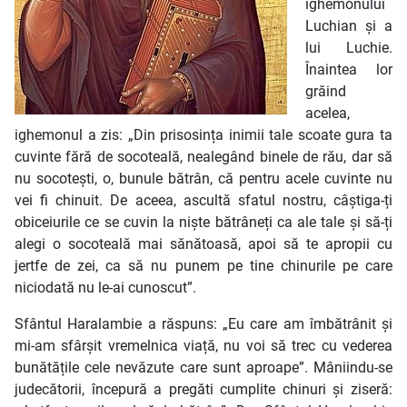
ighemonului
Luchian și a
lui Luchie.
Înaintea lor
grăind
acelea,
ighemonul a zis: „Din prisosința inimii tale scoate gura ta
cuvinte fără de socoteală, nealegând binele de rău, dar să
nu socotești, o, bunule bătrân, că pentru acele cuvinte nu
vei fi chinuit. De aceea, ascultă sfatul nostru, câștiga-ți
obiceiurile ce se cuvin la niște bătrâneți ca ale tale și să-ți
alegi o socoteală mai sănătoasă, apoi să te apropii cu
jertfe de zei, ca să nu punem pe tine chinurile pe care
niciodată nu le-ai cunoscut”.
Sfântul Haralambie a răspuns: „Eu care am îmbătrânit și
mi-am sfârșit vremelnica viață, nu voi să trec cu vederea
bunătățile cele nevăzute care sunt aproape”. Mâniindu-se
judecătorii, începură a pregăti cumplite chinuri și ziseră: