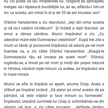
nu voi putea să iau moștenirea lui. Ucigând pe aproapele,
mergea să-i răpească bunătățile lui, iar eu, aflându-l într-un
loc ca acesta, am intrat în el și de 35 de ani locuiesc aici”.
Sfântul Haralambie a zis diavolului: „Ieși din omul acesta
și să nu-l vatămi nicidecum”. Și îndată a ieșit diavolul, iar
omul a rămas sănătos. Atunci împăratul a zis: „Cu
adevărat mare este Dumnezeul creștinilor!”. După trei zile a
murit un tânăr și poruncind împăratul să aducă pe cel mort
înaintea sa, a zis către Sfântul Haralambie: „Roagă-te
Dumnezeului tău să învieze pe acest mort”. Sfântul,
rugându-se, a înviat pe cel mort și mulți din popor crezură
în Hristos, văzând niște minuni ca acelea, iar împăratul era
în mare mirare.
Atunci se afla la împărat un eparh, anume Crisp. Acela a
sfătuit pe împărat zicând: „Să pierzi pe omul acesta de pe
pământ, că este vrăjitor și face minuni cu farmecele”.
Împăratul, crezând cuvintele lui Crisp și schimbându-se din
gândul cel bun, a zis către mucenic: „Jertfește idolilor,