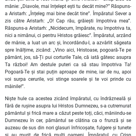
mânie: „Diavole, mai înțelept ești tu decât mine?” Răspuns-
a Aristarh: „Înțeleg mai bine decât tine”. Împăratul Sever a
zis către Aristarh: „O! Cap rău, grăiești împotriva mea”.
Răspuns-a Aristarh: „Nicidecum, împărate, nu împotriva ta,
nici a nimănui, ci pentru Hristos grăiesc”. Împăratul, arzând
de mânie, a luat un arc și, încordându-l, a azvârlit săgeata
spre înălțime, zicând: „Vino aici, Hristoase, pogoară-Te pe
pământ, jos, să-Ți pui corturile Tale, că iată gătesc asupra
Ta război! Am destule puteri ca să stau împotriva Ta!
Pogoară-Te și stai puțin aproape de mine, iar de nu, apoi
voi surpa cerurile, voi stinge soarele și te voi prinde cu
mâinile!”.
Niște hule ca acestea zicând împăratul, cu îndrăzneală și
fără de rușine asupra lui Hristos Dumnezeu, s-a cutremurat
pământul și frică mare a căzut peste toți, căci, mâniindu-se
Dumnezeu în cer, pământul se clătina ca o frunză și se
auzeau de sus din nori glasuri înfricoșate, fulgere și tunete
și au murit de frică mulți oameni. Împăratul, cu Crisp