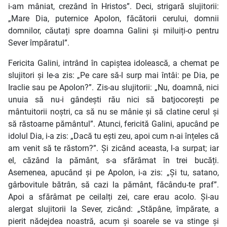
i-am mâniat, crezând în Hristos”. Deci, strigară slujitorii:
„Mare Dia, puternice Apolon, făcătorii cerului, domnii
domnilor, căutați spre doamna Galini și miluiți-o pentru
Sever împăratul”.
Fericita Galini, intrând în capiștea idolească, a chemat pe
slujitori și le-a zis: „Pe care să-l surp mai întâi: pe Dia, pe
Iraclie sau pe Apolon?”. Zis-au slujitorii: „Nu, doamnă, nici
unuia să nu-i gândești rău nici să batjocorești pe
mântuitorii noștri, ca să nu se mânie și să clatine cerul și
să răstoarne pământul”. Atunci, fericită Galini, apucând pe
idolul Dia, i-a zis: „Dacă tu ești zeu, apoi cum n-ai înțeles că
am venit să te răstorn?”. Și zicând aceasta, l-a surpat; iar
el, căzând la pământ, s-a sfărâmat în trei bucăți.
Asemenea, apucând și pe Apolon, i-a zis: „Și tu, satano,
gârbovitule bătrân, să cazi la pământ, făcându-te praf”.
Apoi a sfărâmat pe ceilalți zei, care erau acolo. Și-au
alergat slujitorii la Sever, zicând: „Stăpâne, împărate, a
pierit nădejdea noastră, acum și soarele se va stinge și