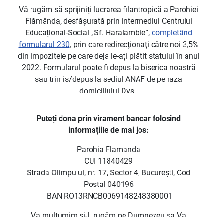
Vă rugăm să sprijiniți lucrarea filantropică a Parohiei
Flămânda, desfășurată prin intermediul Centrului
Educațional-Social „Sf. Haralambie”,
completând
formularul 230
, prin care redirecționați către noi 3,5%
din impozitele pe care deja le-ați plătit statului în anul
2022. Formularul poate fi depus la biserica noastră
sau trimis/depus la sediul ANAF de pe raza
domiciliului Dvs.
Puteți dona prin virament bancar folosind
informațiile de mai jos:
Parohia Flamanda
CUI 11840429
Strada Olimpului, nr. 17, Sector 4, București, Cod
Postal 040196
IBAN RO13RNCB0069148248380001
Va multumim si-L rugăm pe Dumnezeu sa Va