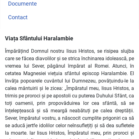
Documente
Contact
Viața Sfântului Haralambie
Împărățind Domnul nostru Iisus Hristos, se risipea slujba
care se făcea diavolilor și se strica închinarea idolească, pe
vremea lui Sever, păgânul împărat al Romei. Atunci, în
cetatea Magnesiei viețuia sfântul episcop Haralambie. El
învăța popoarele cuvântul lui Dumnezeu, povățuindu-le la
calea mântuirii și le zicea: „Împăratul meu, Iisus Hristos, a
trimis pe proroci și pe apostoli cu puterea Duhului Sfânt, ca
toți oamenii, prin propovăduirea lor cea sfântă, să se
înțelepțească și să meargă neabătuți pe calea dreptății.
Sever, împăratul vostru, a născocit cumplite prigoniri ca să
se aducă jertfe idolilor celor neînsuflețiți și să dea sufletele
la moarte. Iar Iisus Hristos, Împăratul meu, prin proroci și