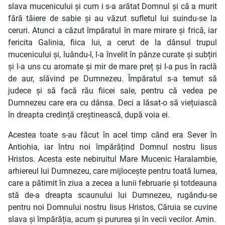
slava mucenicului și cum i s-a arătat Domnul și că a murit
fără tăiere de sabie și au văzut sufletul lui suindu-se la
ceruri. Atunci a căzut împăratul în mare mirare și frică, iar
fericita Galinia, fiica lui, a cerut de la dânsul trupul
mucenicului și, luându-l, l-a învelit în pânze curate și subțiri
și l-a uns cu aromate și mir de mare preț și l-a pus în raclă
de aur, slăvind pe Dumnezeu. Împăratul s-a temut să
judece și să facă rău fiicei sale, pentru că vedea pe
Dumnezeu care era cu dânsa. Deci a lăsat-o să viețuiască
în dreapta credință creștinească, după voia ei.
Acestea toate s-au făcut în acel timp când era Sever în
Antiohia, iar întru noi împărățind Domnul nostru Iisus
Hristos. Acesta este nebiruitul Mare Mucenic Haralambie,
arhiereul lui Dumnezeu, care mijlocește pentru toată lumea,
care a pătimit în ziua a zecea a lunii februarie și totdeauna
stă de-a dreapta scaunului lui Dumnezeu, rugându-se
pentru noi Domnului nostru Iisus Hristos, Căruia se cuvine
slava și împărăția, acum și pururea și în vecii vecilor. Amin.