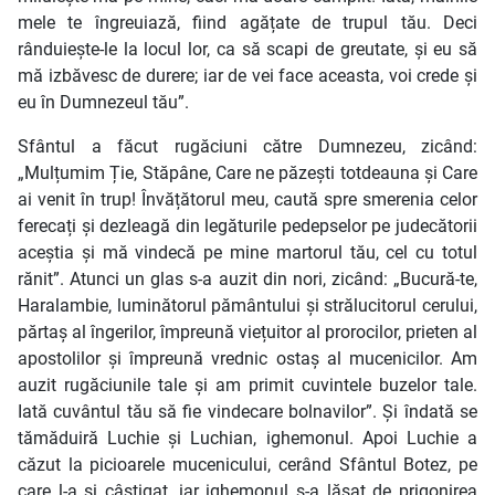
mele te îngreuiază, fiind agățate de trupul tău. Deci
rânduiește-le la locul lor, ca să scapi de greutate, și eu să
mă izbăvesc de durere; iar de vei face aceasta, voi crede și
eu în Dumnezeul tău”.
Sfântul a făcut rugăciuni către Dumnezeu, zicând:
„Mulțumim Ție, Stăpâne, Care ne păzești totdeauna și Care
ai venit în trup! Învățătorul meu, caută spre smerenia celor
ferecați și dezleagă din legăturile pedepselor pe judecătorii
aceștia și mă vindecă pe mine martorul tău, cel cu totul
rănit”. Atunci un glas s-a auzit din nori, zicând: „Bucură-te,
Haralambie, luminătorul pământului și strălucitorul cerului,
părtaș al îngerilor, împreună viețuitor al prorocilor, prieten al
apostolilor și împreună vrednic ostaș al mucenicilor. Am
auzit rugăciunile tale și am primit cuvintele buzelor tale.
Iată cuvântul tău să fie vindecare bolnavilor”. Și îndată se
tămăduiră Luchie și Luchian, ighemonul. Apoi Luchie a
căzut la picioarele mucenicului, cerând Sfântul Botez, pe
care l-a și câștigat, iar ighemonul s-a lăsat de prigonirea