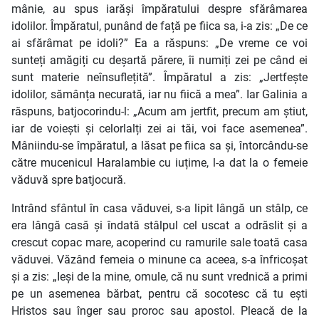
mânie, au spus iarăși împăratului despre sfărâmarea
idolilor. Împăratul, punând de față pe fiica sa, i-a zis: „De ce
ai sfărâmat pe idoli?” Ea a răspuns: „De vreme ce voi
sunteți amăgiți cu deșartă părere, îi numiți zei pe când ei
sunt materie neînsuflețită”. Împăratul a zis: „Jertfește
idolilor, sămânța necurată, iar nu fiică a mea”. Iar Galinia a
răspuns, batjocorindu-l: „Acum am jertfit, precum am știut,
iar de voiești și celorlalți zei ai tăi, voi face asemenea”.
Mâniindu-se împăratul, a lăsat pe fiica sa și, întorcându-se
către mucenicul Haralambie cu iuțime, l-a dat la o femeie
văduvă spre batjocură.
Intrând sfântul în casa văduvei, s-a lipit lângă un stâlp, ce
era lângă casă și îndată stâlpul cel uscat a odrăslit și a
crescut copac mare, acoperind cu ramurile sale toată casa
văduvei. Văzând femeia o minune ca aceea, s-a înfricoșat
și a zis: „Ieși de la mine, omule, că nu sunt vrednică a primi
pe un asemenea bărbat, pentru că socotesc că tu ești
Hristos sau înger sau proroc sau apostol. Pleacă de la