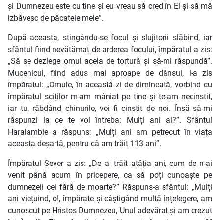
și Dumnezeu este cu tine și eu vreau să cred în El și să mă
izbăvesc de păcatele mele”.
După aceasta, stingându-se focul și slujitorii slăbind, iar
sfântul fiind nevătămat de arderea focului, împăratul a zis:
„Să se dezlege omul acela de tortură și să-mi răspundă”.
Mucenicul, fiind adus mai aproape de dânsul, i-a zis
împăratul: „Omule, în această zi de dimineață, vorbind cu
împăratul sciților m-am mâniat pe tine și te-am necinstit,
iar tu, răbdând chinurile, vei fi cinstit de noi. Însă să-mi
răspunzi la ce te voi întreba: Mulți ani ai?”. Sfântul
Haralambie a răspuns: „Mulți ani am petrecut în viața
aceasta deșartă, pentru că am trăit 113 ani”.
Împăratul Sever a zis: „De ai trăit atâția ani, cum de n-ai
venit până acum în pricepere, ca să poți cunoaște pe
dumnezeii cei fără de moarte?” Răspuns-a sfântul: „Mulți
ani viețuind, o!, împărate și câștigând multă înțelegere, am
cunoscut pe Hristos Dumnezeu, Unul adevărat și am crezut