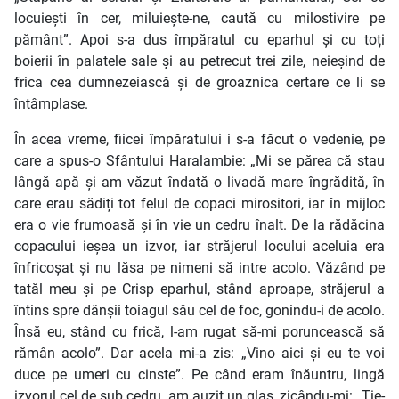
locuiești în cer, miluiește-ne, caută cu milostivire pe
pământ”. Apoi s-a dus împăratul cu eparhul și cu toți
boierii în palatele sale și au petrecut trei zile, neieșind de
frica cea dumnezeiască și de groaznica certare ce li se
întâmplase.
În acea vreme, fiicei împăratului i s-a făcut o vedenie, pe
care a spus-o Sfântului Haralambie: „Mi se părea că stau
lângă apă și am văzut îndată o livadă mare îngrădită, în
care erau sădiți tot felul de copaci mirositori, iar în mijloc
era o vie frumoasă și în vie un cedru înalt. De la rădăcina
copacului ieșea un izvor, iar străjerul locului aceluia era
înfricoșat și nu lăsa pe nimeni să intre acolo. Văzând pe
tatăl meu și pe Crisp eparhul, stând aproape, străjerul a
întins spre dânșii toiagul său cel de foc, gonindu-i de acolo.
Însă eu, stând cu frică, l-am rugat să-mi poruncească să
rămân acolo”. Dar acela mi-a zis: „Vino aici și eu te voi
duce pe umeri cu cinste”. Pe când eram înăuntru, lingă
izvorul cel de sub cedru, am auzit un glas, zicându-mi: „Ție-