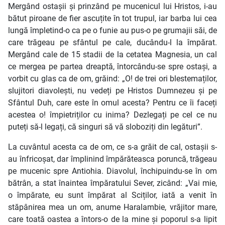
Mergând ostașii și prinzând pe mucenicul lui Hristos, i-au
bătut piroane de fier ascuțite în tot trupul, iar barba lui cea
lungă împletind-o ca pe o funie au pus-o pe grumajii săi, de
care trăgeau pe sfântul pe cale, ducându-l la împărat.
Mergând cale de 15 stadii de la cetatea Magnesia, un cal
ce mergea pe partea dreaptă, întorcându-se spre ostași, a
vorbit cu glas ca de om, grăind: „O! de trei ori blestemaților,
slujitori diavolești, nu vedeți pe Hristos Dumnezeu și pe
Sfântul Duh, care este în omul acesta? Pentru ce îi faceți
acestea o! împietriților cu inima? Dezlegați pe cel ce nu
puteți să-l legați, că singuri să vă sloboziți din legături”.
La cuvântul acesta ca de om, ce s-a grăit de cal, ostașii s-
au înfricoșat, dar împlinind împărăteasca poruncă, trăgeau
pe mucenic spre Antiohia. Diavolul, închipuindu-se în om
bătrân, a stat înaintea împăratului Sever, zicând: „Vai mie,
o împărate, eu sunt împărat al Sciților, iată a venit în
stăpânirea mea un om, anume Haralambie, vrăjitor mare,
care toată oastea a întors-o de la mine și poporul s-a lipit