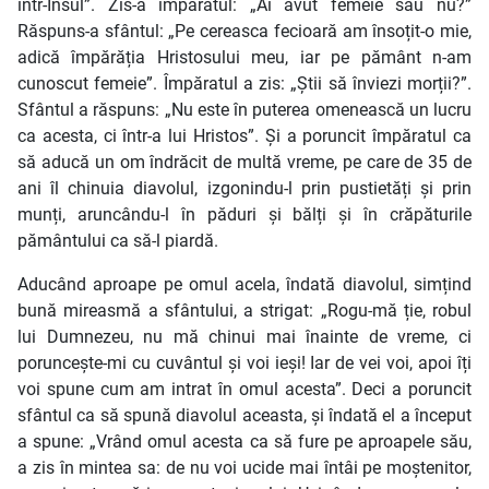
într-Însul”. Zis-a împăratul: „Ai avut femeie sau nu?”
Răspuns-a sfântul: „Pe cereasca fecioară am însoțit-o mie,
adică împărăția Hristosului meu, iar pe pământ n-am
cunoscut femeie”. Împăratul a zis: „Știi să înviezi morții?”.
Sfântul a răspuns: „Nu este în puterea omenească un lucru
ca acesta, ci într-a lui Hristos”. Și a poruncit împăratul ca
să aducă un om îndrăcit de multă vreme, pe care de 35 de
ani îl chinuia diavolul, izgonindu-l prin pustietăți și prin
munți, aruncându-l în păduri și bălți și în crăpăturile
pământului ca să-l piardă.
Aducând aproape pe omul acela, îndată diavolul, simțind
bună mireasmă a sfântului, a strigat: „Rogu-mă ție, robul
lui Dumnezeu, nu mă chinui mai înainte de vreme, ci
poruncește-mi cu cuvântul și voi ieși! Iar de vei voi, apoi îți
voi spune cum am intrat în omul acesta”. Deci a poruncit
sfântul ca să spună diavolul aceasta, și îndată el a început
a spune: „Vrând omul acesta ca să fure pe aproapele său,
a zis în mintea sa: de nu voi ucide mai întâi pe moștenitor,