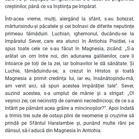
creștinilor, până ce va înștiința pe împărat.
Într-acea vreme, mulți, alergând la sfânt, s-au botezat,
mărturisindu-și păcatele și cei bolnavi de diferite neputințe
primeau tămăduiri. Luchian, ighemonul, ducându-se la
împăratul Sever, care era atunci în Antiohia Pisidiei, i-a
spus toate cele ce s-au făcut în Magnesia, zicând: „S-a
arătat un om între noi, din adunarea galilienilor, care îi
întoarce pe toți de la zei, iar bolnavilor le dă sănătate. Și
Luchie, tămăduindu-se, a crezut în Hristos și toată
Magnesia a primit credința lui, iar eu, însănătoșindu-mă,
am venit aici, să spun acestea împărăției tale”. Sever,
auzind acestea, s-a umplut de mânie și a strigat: „O!
veșnici zei, cei necinstiți de oamenii necredincioși, de ce s-a
întărit pe pământ acea grăire a mincinoșilor?”. Apoi îndată
a trimis trei sute de ostași plini de neomenie și cruzime să
prindă pe Sfântul Haralambie și, punând multe răni pe
dânsul, să-l aducă din Magnesia în Antiohia.