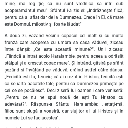
mine, mă rog ție, că nu sunt vrednică să intri sub
acoperământul meu”. Sfântul i-a zis ei: „Îndrăznește fiică,
pentru că ai aflat dar de la Dumnezeu. Crede în El, că mare
este Domnul, milostiv și foarte lăudat”.
A doua zi, văzând vecinii copacul cel înalt și cu multă
frunză care acoperea cu umbra sa casa văduvei, ziceau
între dânșii: „Ce este această minune?”. Unii ziceau:
„Fiindcă a intrat acolo Haralambie, pentru aceea a odrăslit
stâlpul și a crescut copac mare”. Și intrând, găsiră pe sfânt
șezând și învățând pe văduvă, grăind astfel către dânsa:
„Fericită ești tu, femeie, că ai crezut în Hristos; fericită ești
că se iartă păcatele tale, pentru că Dumnezeu primește pe
cei ce se pocăiesc”. Deci ziseră lui oamenii care veniseră:
„Pentru ce nu ne spui nouă de ești Tu Hristos cu
adevărat?”. Răspuns-a Sfântul Haralambie: „Iertați-mă,
fiilor, sunt slugă a voastră, dar slujitor al lui Hristos și în
numele Lui se fac acestea”.