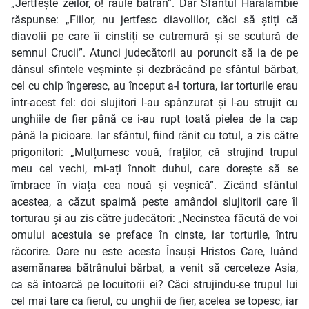
„Jertfește zeilor, o! răule bătrân”. Dar Sfântul Haralambie
răspunse: „Fiilor, nu jertfesc diavolilor, căci să știți că
diavolii pe care îi cinstiți se cutremură și se scutură de
semnul Crucii”. Atunci judecătorii au poruncit să ia de pe
dânsul sfintele veșminte și dezbrăcând pe sfântul bărbat,
cel cu chip îngeresc, au început a-l tortura, iar torturile erau
într-acest fel: doi slujitori l-au spânzurat și l-au strujit cu
unghiile de fier până ce i-au rupt toată pielea de la cap
până la picioare. Iar sfântul, fiind rănit cu totul, a zis către
prigonitori: „Mulțumesc vouă, fraților, că strujind trupul
meu cel vechi, mi-ați înnoit duhul, care dorește să se
îmbrace în viața cea nouă și veșnică”. Zicând sfântul
acestea, a căzut spaimă peste amândoi slujitorii care îl
torturau și au zis către judecători: „Necinstea făcută de voi
omului acestuia se preface în cinste, iar torturile, întru
răcorire. Oare nu este acesta Însuși Hristos Care, luând
asemănarea bătrânului bărbat, a venit să cerceteze Asia,
ca să întoarcă pe locuitorii ei? Căci strujindu-se trupul lui
cel mai tare ca fierul, cu unghii de fier, acelea se topesc, iar