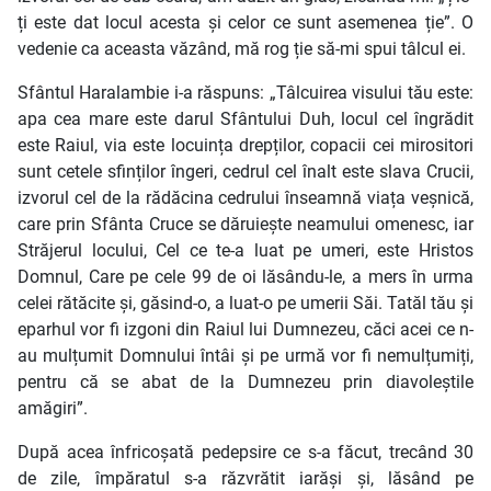
ți este dat locul acesta și celor ce sunt asemenea ție”. O
vedenie ca aceasta văzând, mă rog ție să-mi spui tâlcul ei.
Sfântul Haralambie i-a răspuns: „Tâlcuirea visului tău este:
apa cea mare este darul Sfântului Duh, locul cel îngrădit
este Raiul, via este locuința drepților, copacii cei mirositori
sunt cetele sfinților îngeri, cedrul cel înalt este slava Crucii,
izvorul cel de la rădăcina cedrului înseamnă viața veșnică,
care prin Sfânta Cruce se dăruiește neamului omenesc, iar
Străjerul locului, Cel ce te-a luat pe umeri, este Hristos
Domnul, Care pe cele 99 de oi lăsându-le, a mers în urma
celei rătăcite și, găsind-o, a luat-o pe umerii Săi. Tatăl tău și
eparhul vor fi izgoni din Raiul lui Dumnezeu, căci acei ce n-
au mulțumit Domnului întâi și pe urmă vor fi nemulțumiți,
pentru că se abat de la Dumnezeu prin diavoleștile
amăgiri”.
După acea înfricoșată pedepsire ce s-a făcut, trecând 30
de zile, împăratul s-a răzvrătit iarăși și, lăsând pe