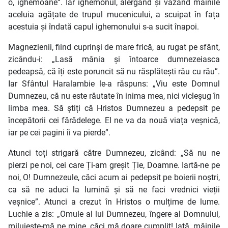
o, ighemoane”. Iar ighemonul, alergând și văzând mâinile
aceluia agățate de trupul mucenicului, a scuipat în fața
acestuia și îndată capul ighemonului s-a sucit înapoi.
Magnezienii, fiind cuprinși de mare frică, au rugat pe sfânt,
zicându-i: „Lasă mânia și întoarce dumnezeiasca
pedeapsă, că îți este poruncit să nu răsplătești rău cu rău”.
Iar Sfântul Haralambie le-a răspuns: „Viu este Domnul
Dumnezeu, că nu este răutate în inima mea, nici vicleșug în
limba mea. Să știți că Hristos Dumnezeu a pedepsit pe
începătorii cei fărădelege. El ne va da nouă viața veșnică,
iar pe cei pagini îi va pierde”.
Atunci toți strigară către Dumnezeu, zicând: „Să nu ne
pierzi pe noi, cei care Ți-am greșit Ție, Doamne. Iartă-ne pe
noi, O! Dumnezeule, căci acum ai pedepsit pe boierii noștri,
ca să ne aduci la lumină și să ne faci vrednici vieții
veșnice”. Atunci a crezut în Hristos o mulțime de lume.
Luchie a zis: „Omule al lui Dumnezeu, îngere al Domnului,
miluiește-mă pe mine, căci mă doare cumplit! Iată, mâinile