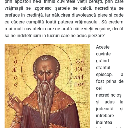
prin apostoli ne-a trimis cuvintele vieții cerești, prin care
vrăjmașii se izgonesc, șarpele se calcă, necredința se
preface în credință, iar nălucirea diavolească piere și cade
cu cădere cumplită toată puterea vrăjmașului. Să credem
mai mult cuvintelor care ne arată căile vieții veșnice, decât
să ne îndeletnicim în lucruri care ne aduc pierzare”.
Aceste
cuvinte
grăind
sfântul
episcop, a
fost prins de
cei
necredincioși
și adus la
judecată și
întrebare
înaintea