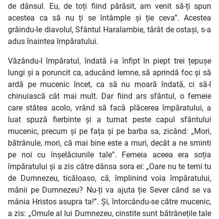
de dânsul. Eu, de toți fiind părăsit, am venit să-ți spun
acestea ca să nu ți se întâmple și ție ceva”. Acestea
grăindu-le diavolul, Sfântul Haralambie, târât de ostași, s-a
adus înaintea împăratului.
Văzându-l împăratul, îndată i-a înfipt în piept trei țepușe
lungi și a poruncit ca, aducând lemne, să aprindă foc și să
ardă pe mucenic încet, ca să nu moară îndată, ci să-l
chinuiască cât mai mult. Dar fiind ars sfântul, o femeie
care stătea acolo, vrând să facă plăcerea împăratului, a
luat spuză fierbinte și a turnat peste capul sfântului
mucenic, precum și pe fața și pe barba sa, zicând: „Mori,
bătrânule, mori, că mai bine este a muri, decât a ne sminti
pe noi cu înșelăciunile tale”. Femeia aceea era soția
împăratului și a zis către dânsa sora ei: „Oare nu te temi tu
de Dumnezeu, ticăloaso, că, împlinind voia împăratului,
mânii pe Dumnezeu? Nu-ți va ajuta ție Sever când se va
mânia Hristos asupra ta!”. Și, întorcându-se către mucenic,
a zis: „Omule al lui Dumnezeu, cinstite sunt bătrânețile tale