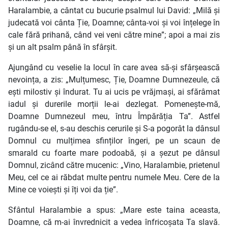
Haralambie, a cântat cu bucurie psalmul lui David: „Milă și
judecată voi cânta Ție, Doamne; cânta-voi și voi înțelege în
cale fără prihană, când vei veni către mine”; apoi a mai zis
și un alt psalm până în sfârșit.
Ajungând cu veselie la locul în care avea să-și sfârșească
nevoința, a zis: „Mulțumesc, Ție, Doamne Dumnezeule, că
ești milostiv și îndurat. Tu ai ucis pe vrăjmași, ai sfărâmat
iadul și durerile morții le-ai dezlegat. Pomenește-mă,
Doamne Dumnezeul meu, întru Împărăția Ta”. Astfel
rugându-se el, s-au deschis cerurile și S-a pogorât la dânsul
Domnul cu mulțimea sfinților îngeri, pe un scaun de
smarald cu foarte mare podoabă, și a șezut pe dânsul
Domnul, zicând către mucenic: „Vino, Haralambie, prietenul
Meu, cel ce ai răbdat multe pentru numele Meu. Cere de la
Mine ce voiești și îți voi da ție”.
Sfântul Haralambie a spus: „Mare este taina aceasta,
Doamne, că m-ai învrednicit a vedea înfricoșata Ta slavă.