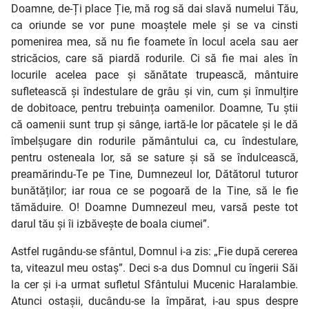
Doamne, de-Ți place Ție, mă rog să dai slavă numelui Tău,
ca oriunde se vor pune moaștele mele și se va cinsti
pomenirea mea, să nu fie foamete în locul acela sau aer
stricăcios, care să piardă rodurile. Ci să fie mai ales în
locurile acelea pace și sănătate trupească, mântuire
sufletească și îndestulare de grâu și vin, cum și înmulțire
de dobitoace, pentru trebuința oamenilor. Doamne, Tu știi
că oamenii sunt trup și sânge, iartă-le lor păcatele și le dă
îmbelșugare din rodurile pământului ca, cu îndestulare,
pentru osteneala lor, să se sature și să se îndulcească,
preamărindu-Te pe Tine, Dumnezeul lor, Dătătorul tuturor
bunătăților; iar roua ce se pogoară de la Tine, să le fie
tămăduire. O! Doamne Dumnezeul meu, varsă peste tot
darul tău și îi izbăvește de boala ciumei”.
Astfel rugându-se sfântul, Domnul i-a zis: „Fie după cererea
ta, viteazul meu ostaș”. Deci s-a dus Domnul cu îngerii Săi
la cer și i-a urmat sufletul Sfântului Mucenic Haralambie.
Atunci ostașii, ducându-se la împărat, i-au spus despre