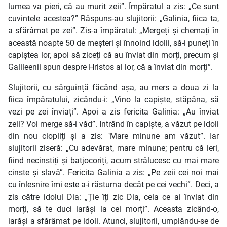
lumea va pieri, că au murit zeii”. Împăratul a zis: „Ce sunt
cuvintele acestea?” Răspuns-au slujitorii: „Galinia, fiica ta,
a sfărâmat pe zei”. Zis-a împăratul: „Mergeți și chemați în
această noapte 50 de meșteri și înnoind idolii, să-i puneți în
capiștea lor, apoi să ziceți că au înviat din morți, precum și
Galileenii spun despre Hristos al lor, că a înviat din morți”.
Slujitorii, cu sârguință făcând așa, au mers a doua zi la
fiica împăratului, zicându-i: „Vino la capiște, stăpâna, să
vezi pe zei înviați”. Apoi a zis fericita Galinia: „Au înviat
zeii? Voi merge să-i văd”. Intrând în capiște, a văzut pe idoli
din nou ciopliți și a zis: "Mare minune am văzut”. Iar
slujitorii ziseră: „Cu adevărat, mare minune; pentru că ieri,
fiind necinstiți și batjocoriți, acum strălucesc cu mai mare
cinste și slavă”. Fericita Galinia a zis: „Pe zeii cei noi mai
cu înlesnire îmi este a-i răsturna decât pe cei vechi”. Deci, a
zis către idolul Dia: „Ție îți zic Dia, cela ce ai înviat din
morți, să te duci iarăși la cei morți”. Aceasta zicând-o,
iarăși a sfărâmat pe idoli. Atunci, slujitorii, umplându-se de