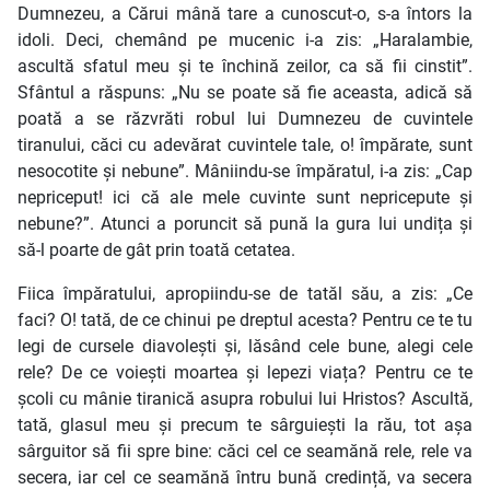
Dumnezeu, a Cărui mână tare a cunoscut-o, s-a întors la
idoli. Deci, chemând pe mucenic i-a zis: „Haralambie,
ascultă sfatul meu și te închină zeilor, ca să fii cinstit”.
Sfântul a răspuns: „Nu se poate să fie aceasta, adică să
poată a se răzvrăti robul lui Dumnezeu de cuvintele
tiranului, căci cu adevărat cuvintele tale, o! împărate, sunt
nesocotite și nebune”. Mâniindu-se împăratul, i-a zis: „Cap
nepriceput! ici că ale mele cuvinte sunt nepricepute și
nebune?”. Atunci a poruncit să pună la gura lui undița și
să-l poarte de gât prin toată cetatea.
Fiica împăratului, apropiindu-se de tatăl său, a zis: „Ce
faci? O! tată, de ce chinui pe dreptul acesta? Pentru ce te tu
legi de cursele diavolești și, lăsând cele bune, alegi cele
rele? De ce voiești moartea și lepezi viața? Pentru ce te
școli cu mânie tiranică asupra robului lui Hristos? Ascultă,
tată, glasul meu și precum te sârguiești la rău, tot așa
sârguitor să fii spre bine: căci cel ce seamănă rele, rele va
secera, iar cel ce seamănă întru bună credință, va secera