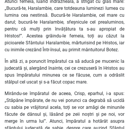
Atunci femeia, luând îndrăzneală, a strigat cu glas mare:
„Bucură-te, Haralambie, care totdeauna luminezi lumea cu
lumina cea nestinsă. Bucură-te Haralambie, cel mare cu
darul; bucură-te Haralambie, sfeșnicule cel prealuminos,
pentru că mulți prin învățătura ta s-au apropiat de
Hristos!”. Acestea grăindu-le femeia, toți au căzut la
picioarele Sfântului Haralambie, mărturisind pe Hristos, iar
cu inimile crezând Într-însul, au primit mântuitorul Botez.
În altă zi, a poruncit împăratul ca să aducă pe mucenic la
judecată și, alergând înainte, cei ce crezuseră în Hristos au
spus împăratului minunea ce se făcuse, cum a odrăslit
stâlpul cel uscat și s-a făcut copac mare.
Mirându-se împăratul de aceea, Crisp, eparhul, i-a spus:
„Stăpâne împărate, de nu vei porunci ca degrabă să ucidă
cu sabia pe vrăjitorul acela, toți se vor amăgi de minunile
făcute de dânsul și, lăsând pe zeii noștri și pe noi, vor
merge în urma lui”. Atunci, împăratul a hotărât asupra
sfântului judecată de sabie, despre care auzind Sfântul