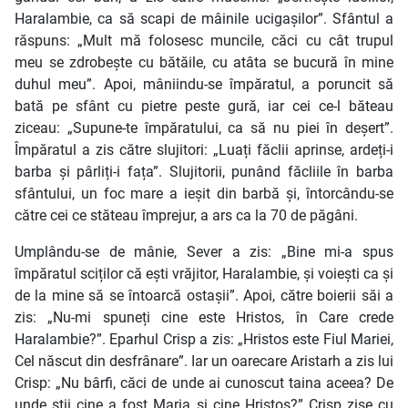
Haralambie, ca să scapi de mâinile ucigașilor”. Sfântul a
răspuns: „Mult mă folosesc muncile, căci cu cât trupul
meu se zdrobește cu bătăile, cu atâta se bucură în mine
duhul meu”. Apoi, mâniindu-se împăratul, a poruncit să
bată pe sfânt cu pietre peste gură, iar cei ce-l băteau
ziceau: „Supune-te împăratului, ca să nu piei în deșert”.
Împăratul a zis către slujitori: „Luați făclii aprinse, ardeți-i
barba și pârliți-i fața”. Slujitorii, punând făcliile în barba
sfântului, un foc mare a ieșit din barbă și, întorcându-se
către cei ce stăteau împrejur, a ars ca la 70 de păgâni.
Umplându-se de mânie, Sever a zis: „Bine mi-a spus
împăratul sciților că ești vrăjitor, Haralambie, și voiești ca și
de la mine să se întoarcă ostașii”. Apoi, către boierii săi a
zis: „Nu-mi spuneți cine este Hristos, în Care crede
Haralambie?”. Eparhul Crisp a zis: „Hristos este Fiul Mariei,
Cel născut din desfrânare”. Iar un oarecare Aristarh a zis lui
Crisp: „Nu bârfi, căci de unde ai cunoscut taina aceea? De
unde știi cine a fost Maria și cine Hristos?” Crisp zise cu