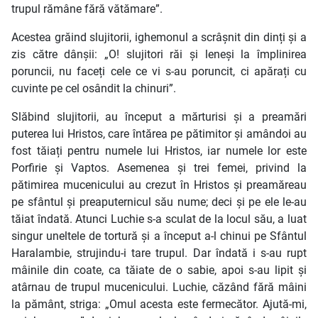
trupul rămâne fără vătămare”.
Acestea grăind slujitorii, ighemonul a scrâșnit din dinți și a
zis către dânșii: „O! slujitori răi și leneși la împlinirea
poruncii, nu faceți cele ce vi s-au poruncit, ci apărați cu
cuvinte pe cel osândit la chinuri”.
Slăbind slujitorii, au început a mărturisi și a preamări
puterea lui Hristos, care întărea pe pătimitor și amândoi au
fost tăiați pentru numele lui Hristos, iar numele lor este
Porfirie și Vaptos. Asemenea și trei femei, privind la
pătimirea mucenicului au crezut în Hristos și preamăreau
pe sfântul și preaputernicul său nume; deci și pe ele le-au
tăiat îndată. Atunci Luchie s-a sculat de la locul său, a luat
singur uneltele de tortură și a început a-l chinui pe Sfântul
Haralambie, strujindu-i tare trupul. Dar îndată i s-au rupt
mâinile din coate, ca tăiate de o sabie, apoi s-au lipit și
atârnau de trupul mucenicului. Luchie, căzând fără mâini
la pământ, striga: „Omul acesta este fermecător. Ajută-mi,