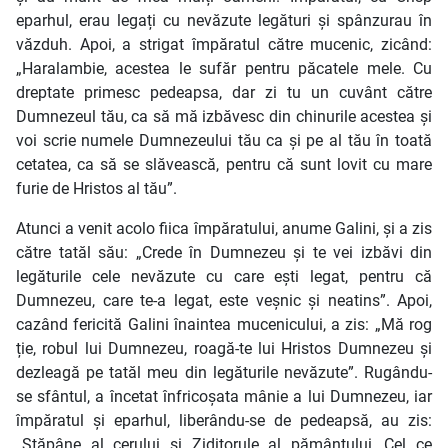
eparhul, erau legați cu nevăzute legături și spânzurau în
văzduh. Apoi, a strigat împăratul către mucenic, zicând:
„Haralambie, acestea le sufăr pentru păcatele mele. Cu
dreptate primesc pedeapsa, dar zi tu un cuvânt către
Dumnezeul tău, ca să mă izbăvesc din chinurile acestea și
voi scrie numele Dumnezeului tău ca și pe al tău în toată
cetatea, ca să se slăvească, pentru că sunt lovit cu mare
furie de Hristos al tău”.
Atunci a venit acolo fiica împăratului, anume Galini, și a zis
către tatăl său: „Crede în Dumnezeu și te vei izbăvi din
legăturile cele nevăzute cu care ești legat, pentru că
Dumnezeu, care te-a legat, este veșnic și neatins”. Apoi,
cazând fericită Galini înaintea mucenicului, a zis: „Mă rog
ție, robul lui Dumnezeu, roagă-te lui Hristos Dumnezeu și
dezleagă pe tatăl meu din legăturile nevăzute”. Rugându-
se sfântul, a încetat înfricoșata mânie a lui Dumnezeu, iar
împăratul și eparhul, liberându-se de pedeapsă, au zis:
„Stăpâne al cerului și Ziditorule al pământului, Cel ce