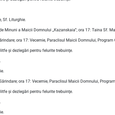
, Sf. Liturghie.
e de Minuni a Maicii Domnului „Kazanskaia”; ora 17: Taina Sf. M
ărindare; ora 17: Vecernie, Paraclisul Maicii Domnului, Program 
tfe şi dezlegări pentru felurite trebuinţe.
.
ie.
Sărindare; ora 17: Vecernie, Paraclisul Maicii Domnului, Program
tfe şi dezlegări pentru felurite trebuinţe.
.
ie.