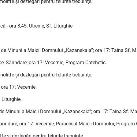
olitfe şi dezlegări pentru felurite trebuinţe.
 - ora 8,45: Utrenie, Sf. Liturghie
re de Minuni a Maicii Domnului „Kazanskaia”; ora 17: Taina Sf. 
e, Sărindare; ora 17: Vecernie, Program Catehetic.
olitfe şi dezlegări pentru felurite trebuinţe.
 ora 17: Vecernie.
 Liturghie.
e de Minuni a Maicii Domnului „Kazanskaia”; ora 17: Taina Sf. M
ărindare; ora 17: Vecernie, Paraclisul Maicii Domnului, Program 
fe şi dezlegări pentru felurite trebuinţe.