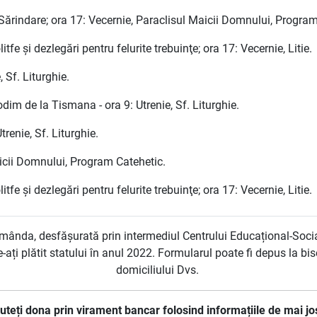
Sărindare; ora 17: Vecernie, Paraclisul Maicii Domnului, Program
fe şi dezlegări pentru felurite trebuinţe; ora 17: Vecernie, Litie.
 Sf. Liturghie.
im de la Tismana - ora 9: Utrenie, Sf. Liturghie.
renie, Sf. Liturghie.
icii Domnului, Program Catehetic.
fe şi dezlegări pentru felurite trebuinţe; ora 17: Vecernie, Litie.
lămânda, desfășurată prin intermediul Centrului Educațional-Soci
le-ați plătit statului în anul 2022. Formularul poate fi depus la 
domiciliului Dvs.
uteți dona prin virament bancar folosind informațiile de mai jo