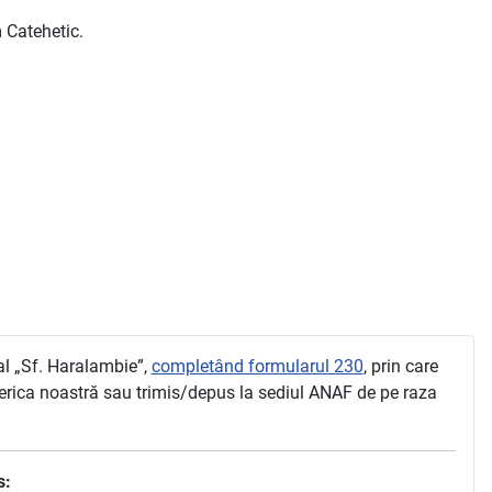
 Catehetic.
al „Sf. Haralambie”,
completând formularul 230
, prin care
biserica noastră sau trimis/depus la sediul ANAF de pe raza
s: