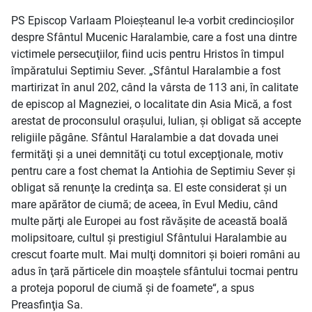
PS Episcop Varlaam Ploieşteanul le-a vorbit credincioşilor
despre Sfântul Mucenic Haralambie, care a fost una dintre
victimele persecuţiilor, fiind ucis pentru Hristos în timpul
împăratului Septimiu Sever. „Sfântul Haralambie a fost
martirizat în anul 202, când la vârsta de 113 ani, în calitate
de episcop al Magneziei, o localitate din Asia Mică, a fost
arestat de proconsulul oraşului, Iulian, şi obligat să accepte
religiile păgâne. Sfântul Haralambie a dat dovada unei
fermităţi şi a unei demnităţi cu totul excepţionale, motiv
pentru care a fost chemat la Antiohia de Septimiu Sever şi
obligat să renunţe la credinţa sa. El este considerat şi un
mare apărător de ciumă; de aceea, în Evul Mediu, când
multe părţi ale Europei au fost răvăşite de această boală
molipsitoare, cultul şi prestigiul Sfântului Haralambie au
crescut foarte mult. Mai mulţi domnitori şi boieri români au
adus în ţară părticele din moaştele sfântului tocmai pentru
a proteja poporul de ciumă şi de foamete“, a spus
Preasfinţia Sa.