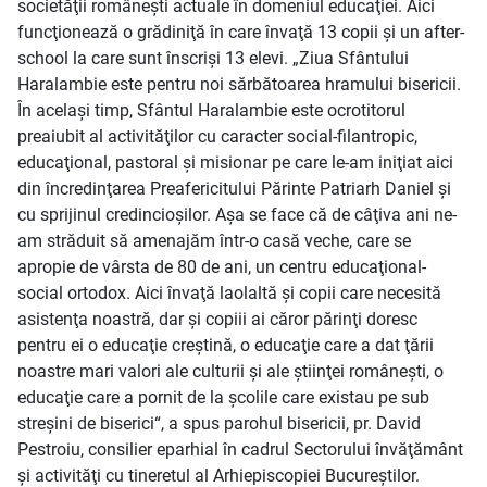
societăţii româneşti actuale în domeniul educaţiei. Aici
funcţionează o grădiniţă în care învaţă 13 copii şi un after-
school la care sunt înscrişi 13 elevi. „Ziua Sfântului
Haralambie este pentru noi sărbătoarea hramului bisericii.
În acelaşi timp, Sfântul Haralambie este ocrotitorul
preaiubit al activităţilor cu caracter social-filantropic,
educaţional, pastoral şi misionar pe care le-am iniţiat aici
din încredinţarea Preafericitului Părinte Patriarh Daniel şi
cu sprijinul credincioşilor. Aşa se face că de câţiva ani ne-
am străduit să amenajăm într-o casă veche, care se
apropie de vârsta de 80 de ani, un centru educaţional-
social ortodox. Aici învaţă laolaltă şi copii care necesită
asistenţa noastră, dar şi copiii ai căror părinţi doresc
pentru ei o educaţie creştină, o educaţie care a dat ţării
noastre mari valori ale culturii şi ale ştiinţei româneşti, o
educaţie care a pornit de la şcolile care existau pe sub
streşini de biserici“, a spus parohul bisericii, pr. David
Pestroiu, consilier eparhial în cadrul Sectorului învăţământ
şi activităţi cu tineretul al Arhiepiscopiei Bucureştilor.