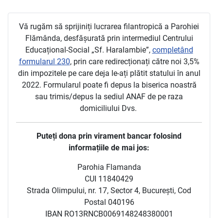
Vă rugăm să sprijiniți lucrarea filantropică a Parohiei
Flămânda, desfășurată prin intermediul Centrului
Educațional-Social „Sf. Haralambie”,
completând
formularul 230
, prin care redirecționați către noi 3,5%
din impozitele pe care deja le-ați plătit statului în anul
2022. Formularul poate fi depus la biserica noastră
sau trimis/depus la sediul ANAF de pe raza
domiciliului Dvs.
Puteți dona prin virament bancar folosind
informațiile de mai jos:
Parohia Flamanda
CUI 11840429
Strada Olimpului, nr. 17, Sector 4, București, Cod
Postal 040196
IBAN RO13RNCB0069148248380001