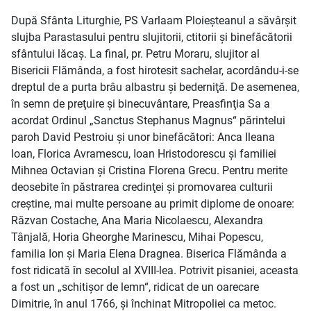
După Sfânta Liturghie, PS Varlaam Ploieşteanul a săvârşit
slujba Parastasului pentru slujitorii, ctitorii şi binefăcătorii
sfântului lăcaş. La final, pr. Petru Moraru, slujitor al
Bisericii Flămânda, a fost hirotesit sachelar, acordându-i-se
dreptul de a purta brâu albastru şi bederniţă. De asemenea,
în semn de preţuire şi binecuvântare, Preasfinţia Sa a
acordat Ordinul „Sanctus Stephanus Magnus“ părintelui
paroh David Pestroiu şi unor binefăcători: Anca Ileana
Ioan, Florica Avramescu, Ioan Hristodorescu şi familiei
Mihnea Octavian şi Cristina Florena Grecu. Pentru merite
deosebite în păstrarea credinţei şi promovarea culturii
creştine, mai multe persoane au primit diplome de onoare:
Răzvan Costache, Ana Maria Nicolaescu, Alexandra
Tânjală, Horia Gheorghe Marinescu, Mihai Popescu,
familia Ion şi Maria Elena Dragnea. Biserica Flămânda a
fost ridicată în secolul al XVIII-lea. Potrivit pisaniei, aceasta
a fost un „schitişor de lemn“, ridicat de un oarecare
Dimitrie, în anul 1766, şi închinat Mitropoliei ca metoc.